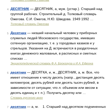
Толковый словарь Ушакова
ДЕСЯТНИК
— ДЕСЯТНИК, а, муж. (устар.). Старший над
4
группой рабочих. Строительный д. Толковый словарь
Ожегова. С.И. Ожегов, Н.Ю. Шведова. 1949 1992 …
Толковый словарь Ожегова
Десятник
— низший начальный человек у приборных
5
служилых людей Московского государства, имевших
сотенную организацию, т. е. у городовых казаков и у
стрельцов. Указания на Д. встречаются в раздаточных
книгах денежного жалованья, в расписных и сметных
списках …
Энциклопедический словарь Ф.А. Брокгауза и И.А. Ефрона
десятник
— ДЕСЯТКА, и, ж., ДЕСЯТНИК, а, м. Все, что
6
имеет отношение к числу десять (напр., дистанция десять
километров; десять рублей или десять тысяч рублей, в
зависимости от ситуации; что л. объемом или весом в
десять единиц и т. п.). Получить десятку или …
Словарь русского арго
десятник
— а, м. 1. Старший над десятком подчиненных
7