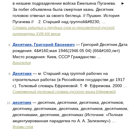
в низшем подразделении войска Емельяна Пугачева. ►
За побег объявлена была смертная казнь. Десятник
головою отвечал за своего беглеца. // Пушкин. История
Пугачева // 2. Старший над группой&#8230; …
Словарь забытых и трудных слов из произведений русской
литературы ХVIII-ХIХ веков
Десятник, Григорий Евсеевич
— Григорий Десятник Дата
8
рождения: 4&#160;мая 1946(1946 05 04) (66&#160;лет)
Место рождения: Киев, СССР Гражданство …
Википедия
Десятник
— м. Старший над группой рабочих на
9
строительных работах (в Российском государстве до 1917
г.). Толковый словарь Ефремовой. Т. Ф. Ефремова. 2000 …
Современный толковый словарь русского языка Ефремовой
десятник
— десятник, десятники, десятника, десятников,
10
десятнику, десятникам, десятника, десятников, десятником,
десятниками, десятнике, десятниках (Источник: «Полная
акцентуированная парадигма по А. А. Зализняку») …
Формы слов